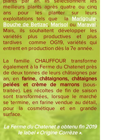
plants par an. Ils sélectionnent les
meilleurs plants après quatre ou cinq
ans pour les planter sur leurs
exploitations tels que la
Marigoule
,
Bouche de Betizac
,
Marisol
ou
Maraval
.
Mais, ils souhaitent développer les
variétés plus productives et plus
tardives comme OG19, variétés qui
entrent en production dès la 7e année.
La famille CHAUFFOUR transforme
également à la Ferme du Chatenet près
de deux tonnes de leurs châtaignes par
an, en
farine, châtaignons, châtaignes
pelées et crème de marrons
(sous-
traitée). Les récoltes de fin de saison
sont transformées, lorsque le marché
se termine, en farine vendue au détail,
pour la cosmétique et en grande
surface.
La Ferme du Chatenet a obtenu fin 2019
le label « Origine Corrèze ».