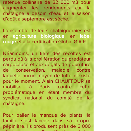
retenue collinaire de 32 000 m3 pour
augmenter les rendements car la
châtaigne a besoin d’eau et la saison
d’août à septembre est sèche.
L’ensemble de leurs châtaigneraies est
en
agriculture biologique
, en
label
rouge
et a la certification Global G.A.P.
Néanmoins, un tiers des récoltes est
perdu dû à la prolifération du prédateur
carpocapse et aux dégâts de pourriture
de conservation, maladie contre
laquelle aucun moyen de lutte n’existe
pour le moment. Alain CHAUFFOUR se
mobilise à Paris contre cette
problématique en étant membre du
syndicat national du comité de la
châtaigne.
Pour palier le manque de plants, la
famille s’est lancée dans sa propre
pépinière. Ils produisent près de 3 000