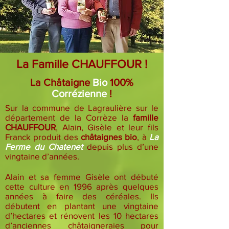
La Famille CHAUFFOUR !
La Châtaigne
Bio
100%
Corrézienne
!
Sur la commune de Lagraulière sur le
département de la Corrèze la
famille
CHAUFFOUR
, Alain, Gisèle et leur fils
Franck produit des
châtaignes bio
, à
La
Ferme du Chatenet
depuis plus d’une
vingtaine d’années.
Alain et sa femme Gisèle ont débuté
cette culture en 1996 après quelques
années à faire des céréales. Ils
débutent en plantant une vingtaine
d’hectares et rénovent les 10 hectares
d’anciennes châtaigneraies pour